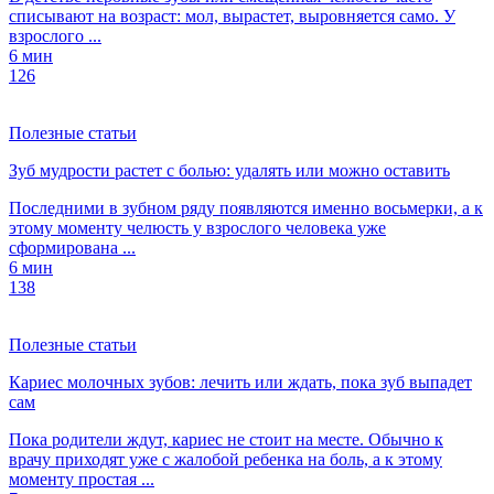
списывают на возраст: мол, вырастет, выровняется само. У
взрослого ...
6 мин
126
Полезные статьи
Зуб мудрости растет с болью: удалять или можно оставить
Последними в зубном ряду появляются именно восьмерки, а к
этому моменту челюсть у взрослого человека уже
сформирована ...
6 мин
138
Полезные статьи
Кариес молочных зубов: лечить или ждать, пока зуб выпадет
сам
Пока родители ждут, кариес не стоит на месте. Обычно к
врачу приходят уже с жалобой ребенка на боль, а к этому
моменту простая ...