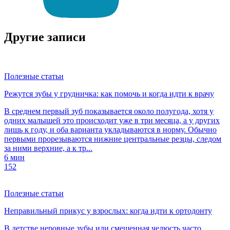
Другие записи
Полезные статьи
Режутся зубы у грудничка: как помочь и когда идти к врачу
В среднем первый зуб показывается около полугода, хотя у
одних малышей это происходит уже в три месяца, а у других
лишь к году, и оба варианта укладываются в норму. Обычно
первыми прорезываются нижние центральные резцы, следом
за ними верхние, а к тр...
6 мин
152
Полезные статьи
Неправильный прикус у взрослых: когда идти к ортодонту
В детстве неровные зубы или смещенная челюсть часто