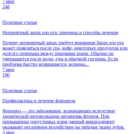
7 мин
248
Полезные статьи
Неприятный запах изо рта: причины и способы лечения
Почему неприятный запах требует внимания Запах изо рта
может появляться после сна, кофе, некоторых продуктов или
долгого перерыва между приемами пищи. Обычно он
уменьшается после воды, еды и обычной гигиены. Если
проблема быстро возвращается, возника...
7 мин
190
Полезные статьи
Профилактика и лечение флюороза
Флюороз — это заболевание, возникающее вследствие
хронической интоксикации организма фтором. При
превышении допустимых норм данный микроэлемент
оказывает негативное воздействие на твёрдые ткани зубов.
3 мин