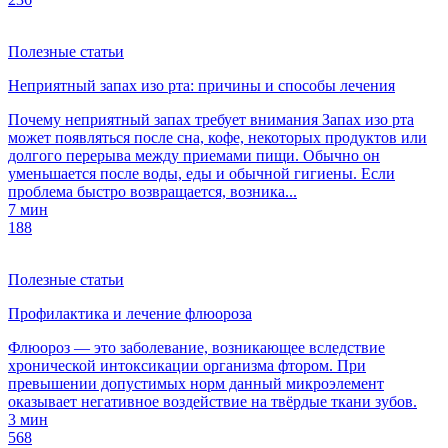
Полезные статьи
Неприятный запах изо рта: причины и способы лечения
Почему неприятный запах требует внимания Запах изо рта
может появляться после сна, кофе, некоторых продуктов или
долгого перерыва между приемами пищи. Обычно он
уменьшается после воды, еды и обычной гигиены. Если
проблема быстро возвращается, возника...
7 мин
188
Полезные статьи
Профилактика и лечение флюороза
Флюороз — это заболевание, возникающее вследствие
хронической интоксикации организма фтором. При
превышении допустимых норм данный микроэлемент
оказывает негативное воздействие на твёрдые ткани зубов.
3 мин
568