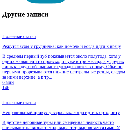
Другие записи
Полезные статьи
Режутся зубы у грудничка: как помочь и когда идти к врачу
В среднем первый зуб показывается около полугода, хотя у
одних малышей это происходит уже в три месяца, а у других
лишь к году, и оба варианта укладываются в норму. Обычно
первыми прорезываются нижние центральные резцы, следом
за ними верхние, а к тр...
6 мин
146
Полезные статьи
Неправильный прикус у взрослых: когда идти к ортодонту
В детстве неровные зубы или смещенная челюсть часто
списывают на возраст: мол, вырастет, выровняется само. У