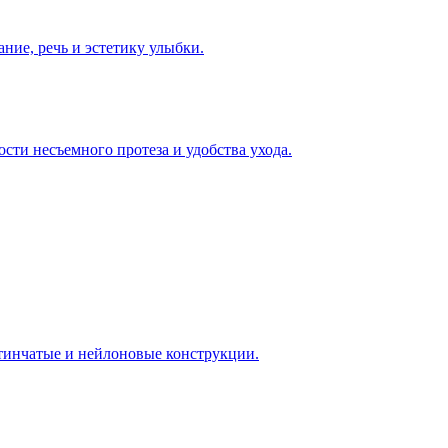
ние, речь и эстетику улыбки.
сти несъемного протеза и удобства ухода.
стинчатые и нейлоновые конструкции.