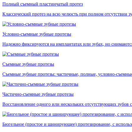
Полный съемный пластинчатый протез
Классический протез на всю челюсть при полном отсутствии зу
Условно-съемные зубные протезы
Надежно фиксируются на имплантатах или зубах, но снимаются 
Съемные зубные протезы
Съемные зубные протезы: частичные, полные, условно-съемны
Частично-съемные зубные протезы
Восстановление одного или нескольких отсутствующих зубов с
Бюгельное (простое и шинирующее) протезирование, с исполь