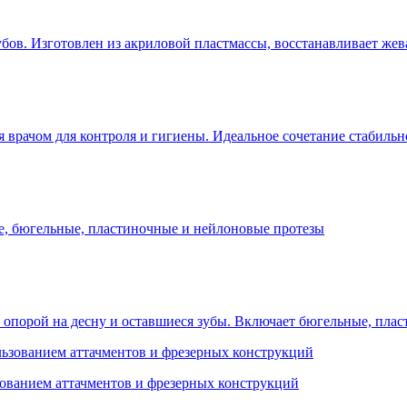
бов. Изготовлен из акриловой пластмассы, восстанавливает жева
врачом для контроля и гигиены. Идеальное сочетание стабильно
е, бюгельные, пластиночные и нейлоновые протезы
 опорой на десну и оставшиеся зубы. Включает бюгельные, пла
зованием аттачментов и фрезерных конструкций