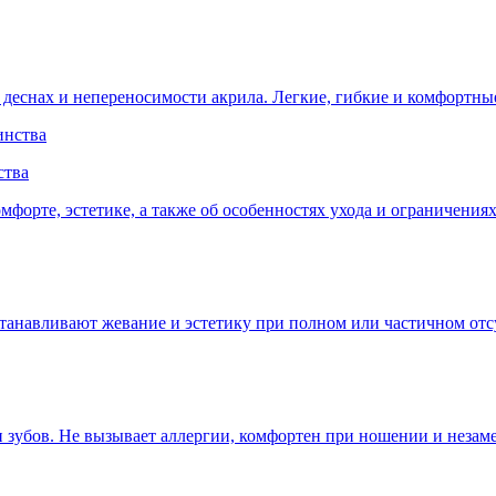
еснах и непереносимости акрила. Легкие, гибкие и комфортные
ства
мфорте, эстетике, а также об особенностях ухода и ограничения
танавливают жевание и эстетику при полном или частичном отс
и зубов. Не вызывает аллергии, комфортен при ношении и незам