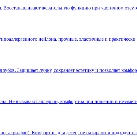
. Восстанавливают жевательную функцию при частичном отсутст
гипоаллергенного нейлона, прочные, эластичные и практически
я зубов. Защищает лунку, сохраняет эстетику и позволяет комфо
лона. Не вызывают аллергии, комфортны при ношении и незаметн
н, акри-фри). Комфортны для десен, не натирают и подходят па