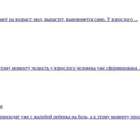
т на возраст: мол, вырастет, выровняется само. У взрослого ...
тому моменту челюсть у взрослого человека уже сформирована ..
ам
приходят уже с жалобой ребенка на боль, а к этому моменту прост