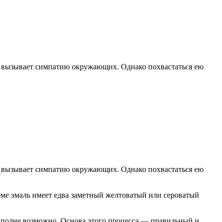
 и вызывает симпатию окружающих. Однако похвастаться ею
 и вызывает симпатию окружающих. Однако похвастаться ею
рме эмаль имеет едва заметный желтоватый или сероватый
 вполне возможно. Основа этого процесса — правильный и