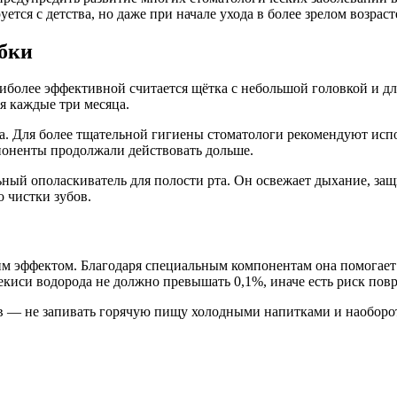
уется с детства, но даже при начале ухода в более зрелом возра
ыбки
олее эффективной считается щётка с небольшой головкой и дл
я каждые три месяца.
та. Для более тщательной гигиены стоматологи рекомендуют исп
поненты продолжали действовать дольше.
й ополаскиватель для полости рта. Он освежает дыхание, защищ
 чистки зубов.
 эффектом. Благодаря специальным компонентам она помогает у
екиси водорода не должно превышать 0,1%, иначе есть риск пов
в — не запивать горячую пищу холодными напитками и наоборот