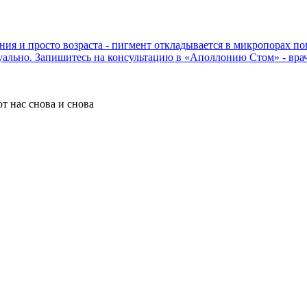
рения и просто возраста - пигмент откладывается в микропорах 
ально. Запишитесь на консультацию в «Аполлонию Стом» - врач 
т нас снова и снова