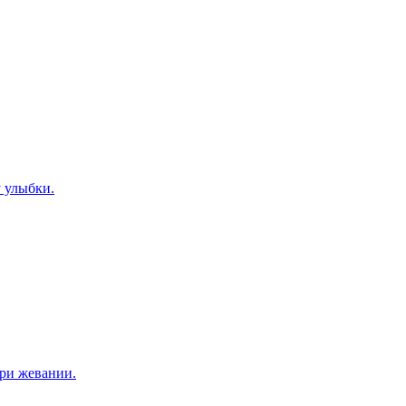
у улыбки.
при жевании.