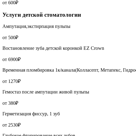
от 600₽
Услуги детской стоматологии
Ампутация,экстирпация пульпы
от 500₽
Востановление зуба детской коронкой EZ Crown
от 6900₽
Временная пломбировка 1к/канала(Колласепт, Метапекс, Гидро
от 1270₽
Гемостаз после ампутации живой пульпы
от 380₽
Герметизация фиссур, 1 зуб
от 2530₽
Глубокое фторирование всех зубов