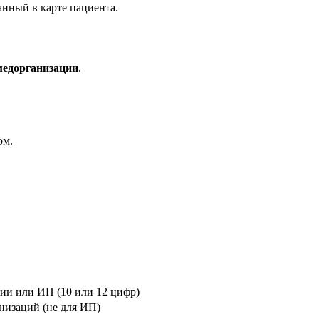
анный в карте пациента.
медорганизации
.
ом.
и или ИП (10 или 12 цифр)
низаций (не для ИП)