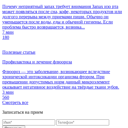
Почему неприятный запах требует внимания Запах изо рта
может появляться после сна, кофе, некоторых продуктов или
долгого перерыва между приемами пищи. Обычно он
уменьшается после воды, еды и обычной гигиены. Если
проблема быстро возвращается, возника...
7 мин
180
Полезные статьи
Профилактика и лечение флюороза
Флюороз — это заболевание, возникающее вследствие
хронической интоксикации организма фтором. При
превышении допустимых норм данный микроэлемент
оказывает негативное воздействие на твёрдые ткани зубов.
3 мин
560
Смотреть все
Записаться на прием