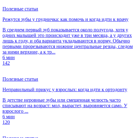
Полезные статьи
Режутся зубы у грудничка: как помочь и когда идти к врачу
В среднем первый зуб показывается около полугода, хотя у
одних малышей это происходит уже в три месяца, а у других
лишь к году, и оба варианта укладываются в норму. Обычно
первыми прорезываются нижние центральные резцы, следом
за ними верхние, а к тр...
6 мин
142
Полезные статьи
Неправильный прикус у взрослых: когда идти к ортодонту
В детстве неровные зубы или смещенная челюсть часто
списывают на возраст: мол, вырастет, выровняется само. У
взрослого ...
6 мин
120