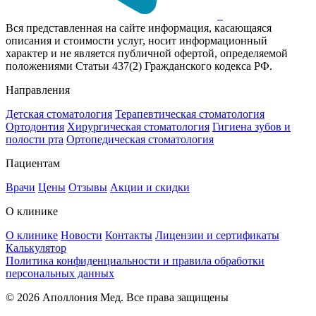
Вся представленная на сайте информация, касающаяся
описания и стоимости услуг, носит информационный
характер и не является публичной офертой, определяемой
положениями Статьи 437(2) Гражданского кодекса РФ.
Направления
Детская стоматология
Терапевтическая стоматология
Ортодонтия
Хирургическая стоматология
Гигиена зубов и
полости рта
Ортопедическая стоматология
Пациентам
Врачи
Цены
Отзывы
Акции и скидки
О клинике
О клинике
Новости
Контакты
Лицензии и сертификаты
Калькулятор
Политика конфиденциальности и правила обработки
персональных данных
© 2026 Аполлония Мед. Все права защищены