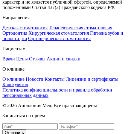
характер и не является публичной офертой, определяемой
положениями Статьи 437(2) Гражданского кодекса РФ.
Направления
Детская стоматология
Терапевтическая стоматология
Ортодонтия
Хирургическая стоматология
Гигиена зубов и
полости рта
Ортопедическая стоматология
Пациентам
Врачи
Цены
Отзывы
Акции и скидки
О клинике
О клинике
Новости
Контакты
Лицензии и сертификаты
Калькулятор
Политика конфиденциальности и правила обработки
персональных данных
© 2026 Аполлония Мед. Все права защищены
Записаться на прием
Отправить