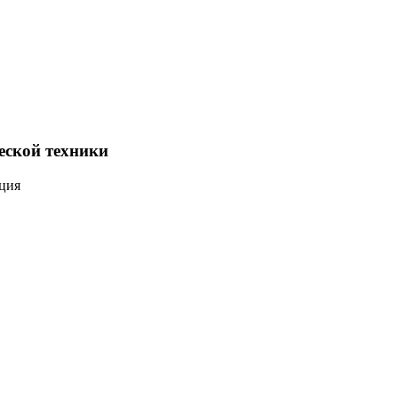
еской техники
ация