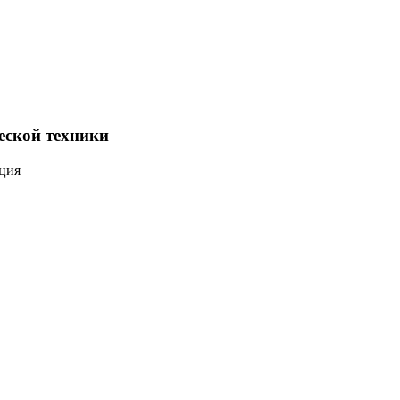
еской техники
ация