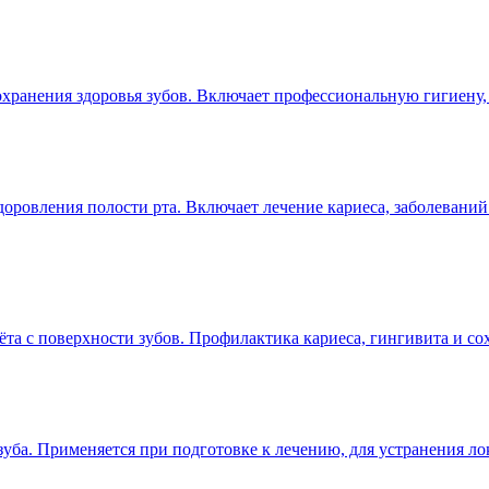
охранения здоровья зубов. Включает профессиональную гигиену,
оровления полости рта. Включает лечение кариеса, заболеваний
та с поверхности зубов. Профилактика кариеса, гингивита и со
уба. Применяется при подготовке к лечению, для устранения ло