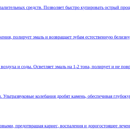
палительных средств. Позволяет быстро купировать острый проц
жения, полирует эмаль и возвращает зубам естественную белизну 
воздуха и соды. Осветляет эмаль на 1-2 тона, полирует и не пов
Ультразвуковые колебания дробят камень, обеспечивая глубоку
овыми, предотвращая кариес, воспаления и дорогостоящее лече