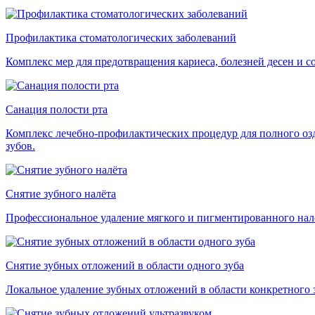
Профилактика стоматологических заболеваний
Комплекс мер для предотвращения кариеса, болезней десен и с
Санация полости рта
Комплекс лечебно-профилактических процедур для полного озд
зубов.
Снятие зубного налёта
Профессиональное удаление мягкого и пигментированного налё
Снятие зубных отложений в области одного зуба
Локальное удаление зубных отложений в области конкретного з