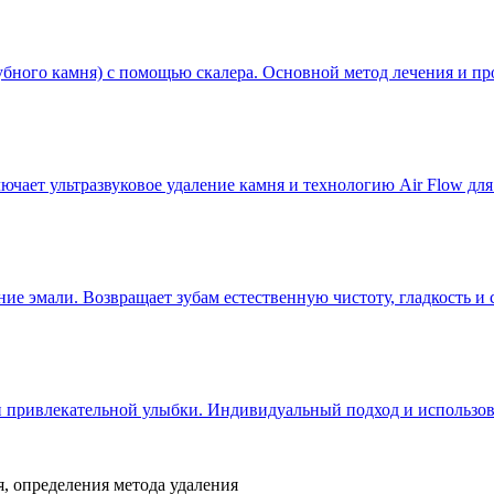
бного камня) с помощью скалера. Основной метод лечения и пр
чает ультразвуковое удаление камня и технологию Air Flow для
ие эмали. Возвращает зубам естественную чистоту, гладкость и 
 и привлекательной улыбки. Индивидуальный подход и использо
, определения метода удаления