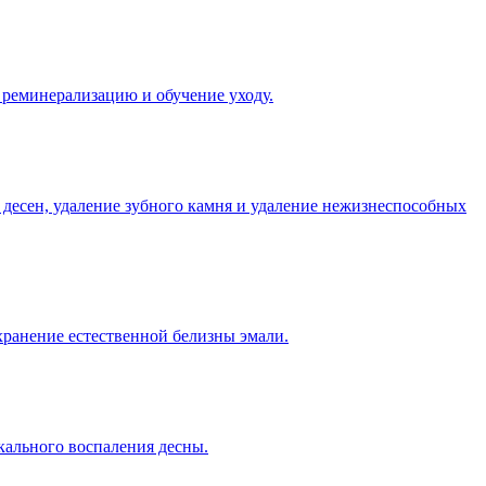
 реминерализацию и обучение уходу.
 десен, удаление зубного камня и удаление нежизнеспособных
хранение естественной белизны эмали.
кального воспаления десны.