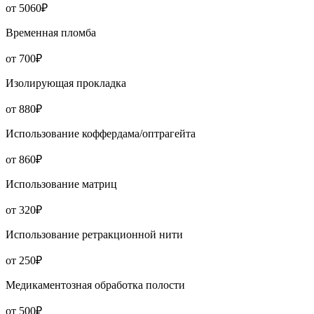
от 5060₽
Временная пломба
от 700₽
Изолирующая прокладка
от 880₽
Использование коффердама/оптрагейта
от 860₽
Использование матриц
от 320₽
Использование ретракционной нити
от 250₽
Медикаментозная обработка полости
от 500₽