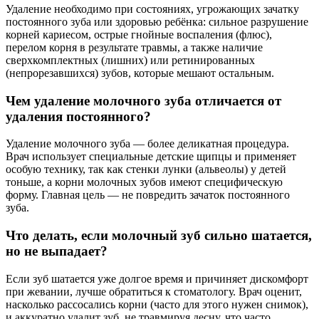
Удаление необходимо при состояниях, угрожающих зачатку
постоянного зуба или здоровью ребёнка: сильное разрушение
корней кариесом, острые гнойные воспаления (флюс),
перелом корня в результате травмы, а также наличие
сверхкомплектных (лишних) или ретинированных
(непрорезавшихся) зубов, которые мешают остальным.
Чем удаление молочного зуба отличается от
удаления постоянного?
Удаление молочного зуба — более деликатная процедура.
Врач использует специальные детские щипцы и применяет
особую технику, так как стенки лунки (альвеолы) у детей
тоньше, а корни молочных зубов имеют специфическую
форму. Главная цель — не повредить зачаток постоянного
зуба.
Что делать, если молочный зуб сильно шатается,
но не выпадает?
Если зуб шатается уже долгое время и причиняет дискомфорт
при жевании, лучше обратиться к стоматологу. Врач оценит,
насколько рассосались корни (часто для этого нужен снимок),
и аккуратно удалит зуб, не травмируя десну, что часто