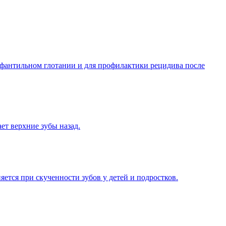
фантильном глотании и для профилактики рецидива после
ет верхние зубы назад.
яется при скученности зубов у детей и подростков.