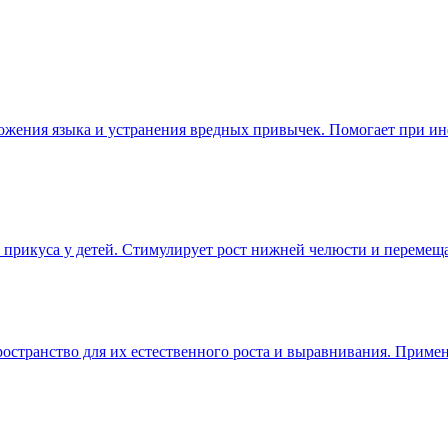
жения языка и устранения вредных привычек. Помогает при ин
прикуса у детей. Стимулирует рост нижней челюсти и перемеща
ространство для их естественного роста и выравнивания. Примен