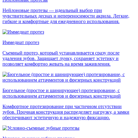
Нейлоновые протезы — идеальный выбор при
чувствительных деснах и непереносимости акрила. Легкие,
гибкие и комфортные для ежедневного использования.
Иммедиат протез
Съемный протез, который устанавливается сразу после
удаления зубов. Защищает лунку, сохраняет эстетику и
позволяет комфортно жевать на время заживления.
Бюгельное (простое и шинирующее) протезирование, с
использованием аттачментов и фрезерных конструкций
Комфортное протезирование при частичном отсутствии
зубов. Прочная конструкция распределяет нагрузку, а замки
обеспечивают эстетичную и надежную фиксацию.