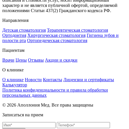
описания и стоимости услуг, носит информационный
характер и не является публичной офертой, определяемой
положениями Статьи 437(2) Гражданского кодекса РФ.
Направления
Детская стоматология
Терапевтическая стоматология
Ортодонтия
Хирургическая стоматология
Гигиена зубов и
полости рта
Ортопедическая стоматология
Пациентам
Врачи
Цены
Отзывы
Акции и скидки
О клинике
О клинике
Новости
Контакты
Лицензии и сертификаты
Калькулятор
Политика конфиденциальности и правила обработки
персональных данных
© 2026 Аполлония Мед. Все права защищены
Записаться на прием