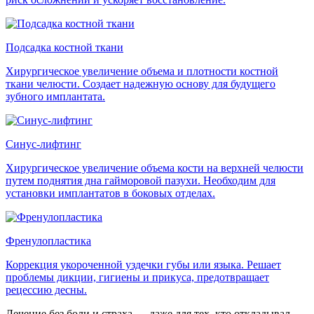
Подсадка костной ткани
Хирургическое увеличение объема и плотности костной
ткани челюсти. Создает надежную основу для будущего
зубного имплантата.
Синус-лифтинг
Хирургическое увеличение объема кости на верхней челюсти
путем поднятия дна гайморовой пазухи. Необходим для
установки имплантатов в боковых отделах.
Френулопластика
Коррекция укороченной уздечки губы или языка. Решает
проблемы дикции, гигиены и прикуса, предотвращает
рецессию десны.
Лечение без боли и страха — даже для тех, кто откладывал