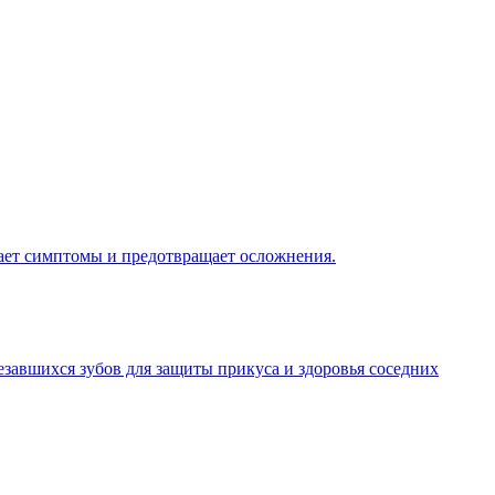
мает симптомы и предотвращает осложнения.
завшихся зубов для защиты прикуса и здоровья соседних