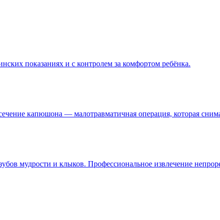
инских показаниях и с контролем за комфортом ребёнка.
Иссечение капюшона — малотравматичная операция, которая сни
убов мудрости и клыков. Профессиональное извлечение непроре