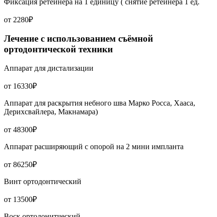
Фиксация ретейнера на 1 единицу ( снятие ретейнера 1 ед.
от 2280₽
Лечение с использованием съёмной
ортодонтической техники
Аппарат для дистализации
от 16330₽
Аппарат для раскрытия небного шва Марко Росса, Хааса,
Дерихсвайлера, Макнамара)
от 48300₽
Аппарат расширяющий с опорой на 2 мини импланта
от 86250₽
Винт ортодонтический
от 13500₽
Воск ортодонитческий