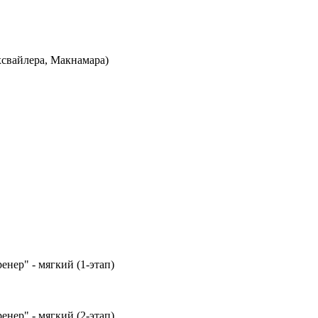
хсвайлера, Макнамара)
нер" - мягкий (1-этап)
нер" - мягкий (2-этап)