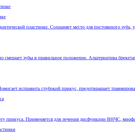
нке
нтической пластинке. Сохраняет место для постоянного зуба, у
о смещает зубы в правильное положение. Альтернатива брекета
Помогает исправить глубокий прикус, предотвращает травмиров
соту прикуса. Применяется для лечения дисфункции ВНЧС, миоф