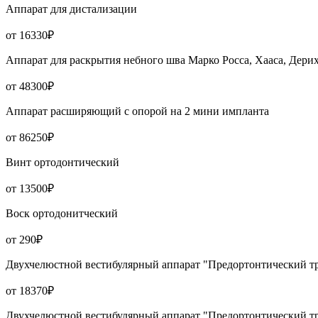
Аппарат для дистализации
от 16330₽
Аппарат для раскрытия небного шва Марко Росса, Хааса, Дери
от 48300₽
Аппарат расширяющий с опорой на 2 мини импланта
от 86250₽
Винт ортодонтический
от 13500₽
Воск ортодонитческий
от 290₽
Двухчелюстной вестибулярный аппарат "Предортонтический тре
от 18370₽
Двухчелюстной вестибулярный аппарат "Предортонтический тре