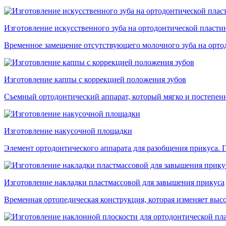
Изготовление искусственного зуба на ортодонтической пласти
Временное замещение отсутствующего молочного зуба на ортодо
Изготовление каппы с коррекцией положения зубов
Съемный ортодонтический аппарат, который мягко и постепенн
Изготовление накусочной площадки
Элемент ортодонтического аппарата для разобщения прикуса. 
Изготовление накладки пластмассовой для завышения прикуса
Временная ортопедическая конструкция, которая изменяет вы