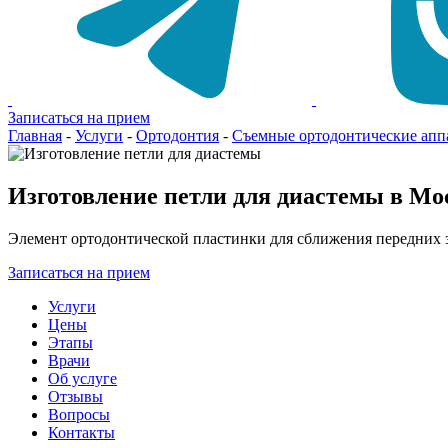
Записаться на прием
Главная
-
Услуги
-
Ортодонтия
-
Съемные ортодонтические апп
Изготовление петли для диастемы в Мо
Элемент ортодонтической пластинки для сближения передних з
Записаться на прием
Услуги
Цены
Этапы
Врачи
Об услуге
Отзывы
Вопросы
Контакты