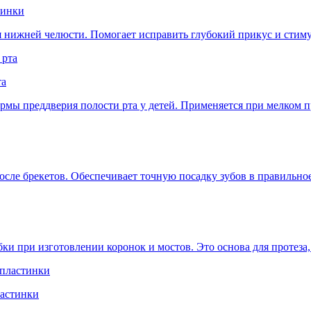
тинки
 нижней челюсти. Помогает исправить глубокий прикус и стиму
та
рмы преддверия полости рта у детей. Применяется при мелком 
сле брекетов. Обеспечивает точную посадку зубов в правильное 
и при изготовлении коронок и мостов. Это основа для протеза
ластинки