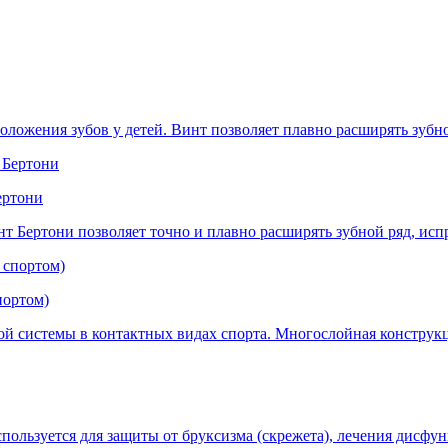
оложения зубов у детей. Винт позволяет плавно расширять зубн
ертони
 Бертони позволяет точно и плавно расширять зубной ряд, испра
портом)
ой системы в контактных видах спорта. Многослойная конструк
ользуется для защиты от бруксизма (скрежета), лечения дисфу