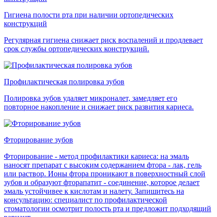
Гигиена полости рта при наличии ортопедических
конструкций
Регулярная гигиена снижает риск воспалений и продлевает
срок службы ортопедических конструкций.
Профилактическая полировка зубов
Полировка зубов удаляет микроналет, замедляет его
повторное накопление и снижает риск развития кариеса.
Фторирование зубов
Фторирование - метод профилактики кариеса: на эмаль
наносят препарат с высоким содержанием фтора - лак, гель
или раствор. Ионы фтора проникают в поверхностный слой
зубов и образуют фторапатит - соединение, которое делает
эмаль устойчивее к кислотам и налету. Запишитесь на
консультацию: специалист по профилактической
стоматологии осмотрит полость рта и предложит подходящий