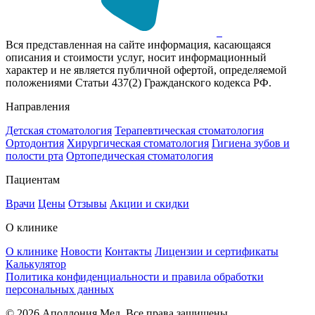
Вся представленная на сайте информация, касающаяся
описания и стоимости услуг, носит информационный
характер и не является публичной офертой, определяемой
положениями Статьи 437(2) Гражданского кодекса РФ.
Направления
Детская стоматология
Терапевтическая стоматология
Ортодонтия
Хирургическая стоматология
Гигиена зубов и
полости рта
Ортопедическая стоматология
Пациентам
Врачи
Цены
Отзывы
Акции и скидки
О клинике
О клинике
Новости
Контакты
Лицензии и сертификаты
Калькулятор
Политика конфиденциальности и правила обработки
персональных данных
© 2026 Аполлония Мед. Все права защищены