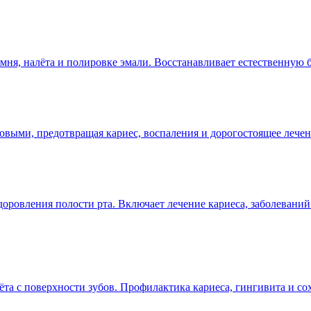
ня, налёта и полировке эмали. Восстанавливает естественную бе
овыми, предотвращая кариес, воспаления и дорогостоящее лече
оровления полости рта. Включает лечение кариеса, заболеваний
та с поверхности зубов. Профилактика кариеса, гингивита и со