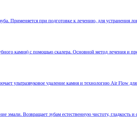
уба. Применяется при подготовке к лечению, для устранения ло
бного камня) с помощью скалера. Основной метод лечения и пр
чает ультразвуковое удаление камня и технологию Air Flow для
ие эмали. Возвращает зубам естественную чистоту, гладкость и 