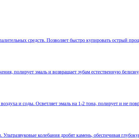
палительных средств. Позволяет быстро купировать острый проц
жения, полирует эмаль и возвращает зубам естественную белизну 
воздуха и соды. Осветляет эмаль на 1-2 тона, полирует и не пов
Ультразвуковые колебания дробят камень, обеспечивая глубоку