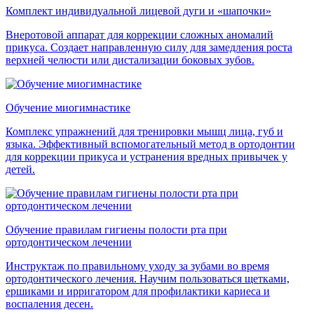
Комплект индивидуальной лицевой дуги и «шапочки»
Внеротовой аппарат для коррекции сложных аномалий
прикуса. Создает направленную силу для замедления роста
верхней челюсти или дистализации боковых зубов.
Обучение миогимнастике
Комплекс упражнений для тренировки мышц лица, губ и
языка. Эффективный вспомогательный метод в ортодонтии
для коррекции прикуса и устранения вредных привычек у
детей.
Обучение правилам гигиены полости рта при
ортодонтическом лечении
Инструктаж по правильному уходу за зубами во время
ортодонтического лечения. Научим пользоваться щетками,
ершиками и ирригатором для профилактики кариеса и
воспаления десен.