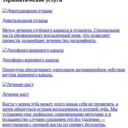
Девитализация пульпы
Метод лечения глубокого кариеса и пульпита. Специальная
паста обезвреживает воспаленный нерв, что позволяет
провести дальнейшее лечение без дискомфорта.
Депофорез корневого канала
Процедура обеспечивает длительное антимикробное действие
внутри корневого канала.
Лечение кист
Киста у корня зуба может долго никак себя не проявлять, а
затем обернуться острым воспалением и потерей зуба. Мы
устраняем очаг инфекции современными методами и в
большинстве случаев сохраняем зуб без удаления —
консультация с оценкой кисты по снимку бесплатна.