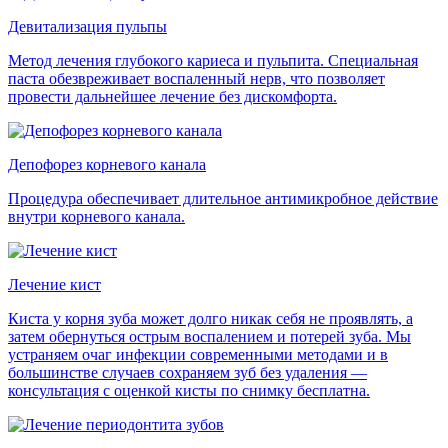
Девитализация пульпы
Метод лечения глубокого кариеса и пульпита. Специальная
паста обезвреживает воспаленный нерв, что позволяет
провести дальнейшее лечение без дискомфорта.
Депофорез корневого канала
Процедура обеспечивает длительное антимикробное действие
внутри корневого канала.
Лечение кист
Киста у корня зуба может долго никак себя не проявлять, а
затем обернуться острым воспалением и потерей зуба. Мы
устраняем очаг инфекции современными методами и в
большинстве случаев сохраняем зуб без удаления —
консультация с оценкой кисты по снимку бесплатна.