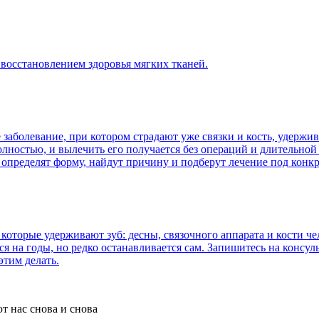
 восстановлением здоровья мягких тканей.
е заболевание, при котором страдают уже связки и кость, удержи
лностью, и вылечить его получается без операций и длительной 
определят форму, найдут причину и подберут лечение под конк
которые удерживают зуб: десны, связочного аппарата и кости че
ься на годы, но редко останавливается сам. Запишитесь на консу
этим делать.
т нас снова и снова